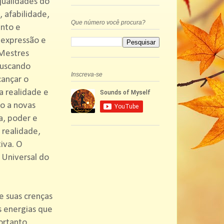
qualidades do
 afabilidade,
Que número você procura?
ento e
-expressão e
Mestres
buscando
Inscreva-se
cançar o
a realidade e
ão a novas
a, poder e
 realidade,
iva. O
 Universal do
 suas crenças
s energias que
ortanto,