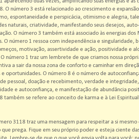
 aparecendo duas vezes, amplificando suas energias e as 
. O número 3 está relacionado ao crescimento e expansão,
mo, espontaneidade e perspicácia, otimismo e alegria, tal
des naturais, criatividade, manifestando seus desejos, auto
ação. O número 3 também está associado às energias dos 
s. O número 1 ressoa com independência e singularidade, 
meços, motivação, assertividade e ação, positividade e al
 O número 1 traz um lembrete de que criamos nossa própri
ntiva a sair da nossa zona de conforto e caminhar em direç
 e oportunidades. O número 8 é o número de autoconfianç
de pessoal, doação e recebimento, verdade e integridade,
lidade e autoconfiança, e manifestação de abundância posit
 também se refere ao conceito de karma e à Lei Espiritual
mero 3118 traz uma mensagem para respeitar a si mesmo e
o que prega. Fique em seu próprio poder e esteja ciente da
te. Lembre-se de que o que você envia volta para você; p