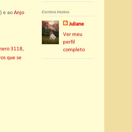
) e ao
Anjo
Escritora Intuitiva
Juliane
Ver meu
perfil
mero 3118
,
completo
os que se