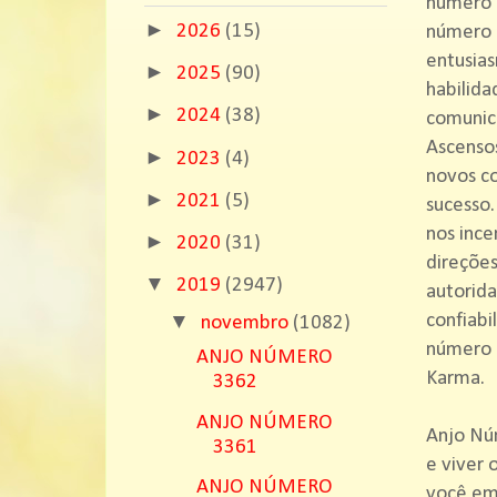
número 1
►
2026
(15)
número 8
entusias
►
2025
(90)
habilida
►
2024
(38)
comunic
Ascenso
►
2023
(4)
novos co
►
2021
(5)
sucesso.
nos ince
►
2020
(31)
direções
▼
2019
(2947)
autorida
▼
confiabi
novembro
(1082)
número 8
ANJO NÚMERO
Karma.
3362
ANJO NÚMERO
Anjo Nú
3361
e viver 
ANJO NÚMERO
você emi