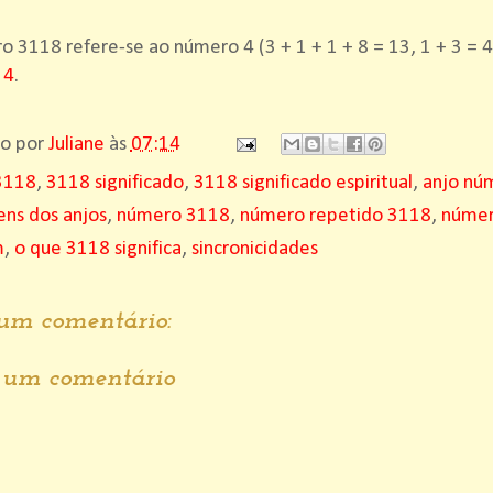
 3118 refere-se ao número 4 (3 + 1 + 1 + 8 = 13, 1 + 3 = 4
 4
.
do por
Juliane
às
07:14
3118
,
3118 significado
,
3118 significado espiritual
,
anjo nú
ns dos anjos
,
número 3118
,
número repetido 3118
,
númer
m
,
o que 3118 significa
,
sincronicidades
m comentário:
r um comentário