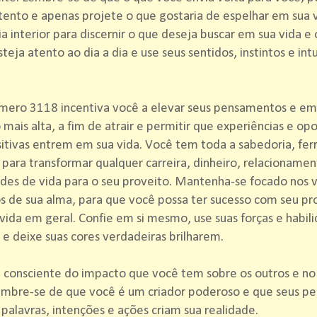
tento e apenas projete o que gostaria de espelhar em sua v
a interior para discernir o que deseja buscar em sua vida e
Esteja atento ao dia a dia e use seus sentidos, instintos e int
mero 3118 incentiva você a elevar seus pensamentos e e
 mais alta, a fim de atrair e permitir que experiências e op
itivas entrem em sua vida. Você tem toda a sabedoria, fe
 para transformar qualquer carreira, dinheiro, relacionamen
ades de vida para o seu proveito. Mantenha-se focado nos 
s de sua alma, para que você possa ter sucesso com seu pr
 vida em geral. Confie em si mesmo, use suas forças e habil
 e deixe suas cores verdadeiras brilharem.
e consciente do impacto que você tem sobre os outros e 
Lembre-se de que você é um criador poderoso e que seus p
 palavras, intenções e ações criam sua realidade.