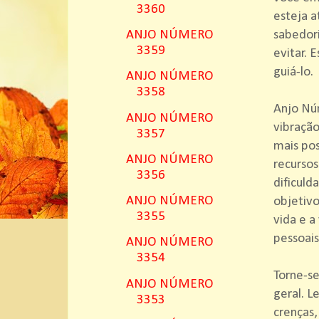
3360
esteja a
sabedori
ANJO NÚMERO
3359
evitar. 
guiá-lo.
ANJO NÚMERO
3358
Anjo Nú
ANJO NÚMERO
vibração
3357
mais pos
ANJO NÚMERO
recursos
3356
dificuld
ANJO NÚMERO
objetivo
3355
vida e a
pessoais
ANJO NÚMERO
3354
Torne-s
ANJO NÚMERO
geral. 
3353
crenças,