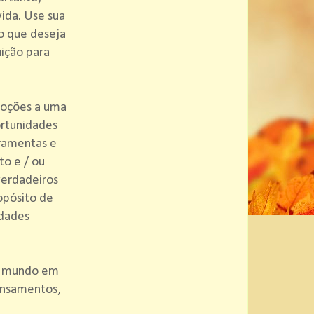
ida. Use sua
 o que deseja
uição para
moções a uma
ortunidades
rramentas e
to e / ou
verdadeiros
opósito de
idades
no mundo em
ensamentos,