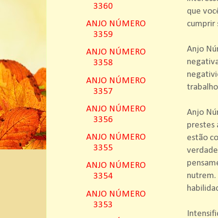
3360
que você
cumprir 
ANJO NÚMERO
3359
Anjo Núm
ANJO NÚMERO
negativ
3358
negativi
ANJO NÚMERO
trabalho
3357
ANJO NÚMERO
Anjo Nú
3356
prestes 
ANJO NÚMERO
estão co
3355
verdadei
pensamen
ANJO NÚMERO
nutrem.
3354
habilida
ANJO NÚMERO
3353
Intensif