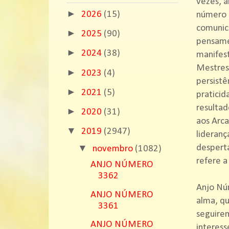
vezes, a
►
2026
(15)
número 9
comunica
►
2025
(90)
pensamen
►
2024
(38)
manifes
Mestres 
►
2023
(4)
persistê
►
2021
(5)
praticid
resultad
►
2020
(31)
aos Arca
▼
2019
(2947)
lideranç
▼
desperta
novembro
(1082)
refere a
ANJO NÚMERO
3362
Anjo Nú
ANJO NÚMERO
alma, qu
3361
seguirem
ANJO NÚMERO
interess