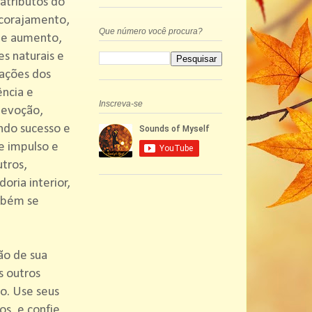
 atributos do
ncorajamento,
Que número você procura?
 de aumento,
s naturais e
ações dos
ência e
Inscreva-se
 devoção,
ando sucesso e
e impulso e
tros,
oria interior,
ambém se
ão de sua
s outros
o. Use seus
os, e confie