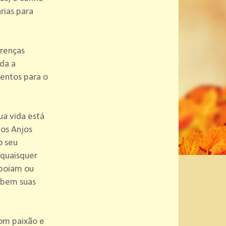
rias para
crenças
da a
lentos para o
a vida está
os Anjos
o seu
 quaisquer
apoiam ou
 bem suas
com paixão e