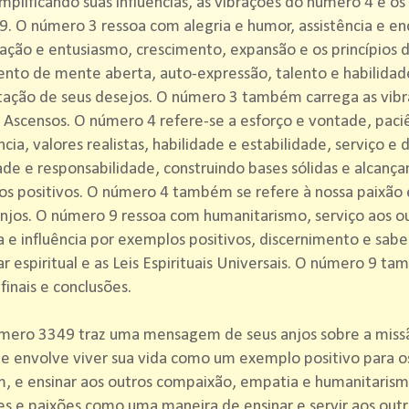
mplificando suas influências, as vibrações do número 4 e os
. O número 3 ressoa com alegria e humor, assistência e e
ção e entusiasmo, crescimento, expansão e os princípios
to de mente aberta, auto-expressão, talento e habilidade
tação de seus desejos. O número 3 também carrega as vibr
Ascensos. O número 4 refere-se a esforço e vontade, paci
ncia, valores realistas, habilidade e estabilidade, serviço e
ade e responsabilidade, construindo bases sólidas e alcanç
os positivos. O número 4 também se refere à nossa paixão 
njos. O número 9 ressoa com humanitarismo, serviço aos ou
a e influência por exemplos positivos, discernimento e sabed
r espiritual e as Leis Espirituais Universais. O número 9 t
 finais e conclusões.
mero 3349 traz uma mensagem de seus anjos sobre a miss
e envolve viver sua vida como um exemplo positivo para o
, e ensinar aos outros compaixão, empatia e humanitarism
es e paixões como uma maneira de ensinar e servir aos outr