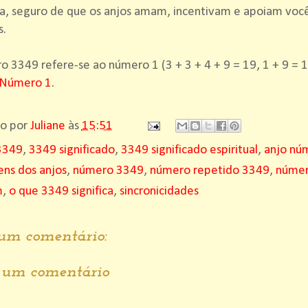
a, seguro de que os anjos amam, incentivam e apoiam você
s.
 3349 refere-se ao número 1 (3 + 3 + 4 + 9 = 19, 1 + 9 = 1
 Número 1
.
do por
Juliane
às
15:51
3349
,
3349 significado
,
3349 significado espiritual
,
anjo nú
ns dos anjos
,
número 3349
,
número repetido 3349
,
númer
m
,
o que 3349 significa
,
sincronicidades
m comentário:
r um comentário