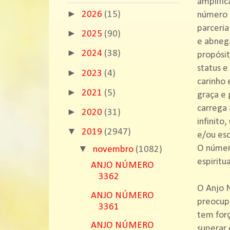
amplific
►
2026
(15)
número 0
parceria
►
2025
(90)
e abnega
►
2024
(38)
propósit
status e
►
2023
(4)
carinho 
►
2021
(5)
graça e 
carrega 
►
2020
(31)
infinito,
▼
2019
(2947)
e/ou esc
▼
O número
novembro
(1082)
espiritua
ANJO NÚMERO
3362
O Anjo N
ANJO NÚMERO
preocupa
3361
tem forç
ANJO NÚMERO
superar 