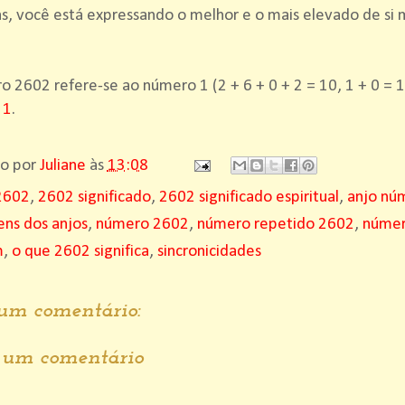
s, você está expressando o melhor e o mais elevado de si
 2602 refere-se ao número 1 (2 + 6 + 0 + 2 = 10, 1 + 0 = 1
 1
.
do por
Juliane
às
13:08
2602
,
2602 significado
,
2602 significado espiritual
,
anjo nú
ns dos anjos
,
número 2602
,
número repetido 2602
,
númer
m
,
o que 2602 significa
,
sincronicidades
m comentário:
r um comentário