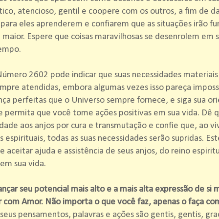
ico, atencioso, gentil e coopere com os outros, a fim de 
 para eles aprenderem e confiarem que as situações irão fu
maior. Espere que coisas maravilhosas se desenrolem em 
empo.
úmero 2602 pode indicar que suas necessidades materiais 
mpre atendidas, embora algumas vezes isso pareça impossí
nça perfeitas que o Universo sempre fornece, e siga sua or
 e permita que você tome ações positivas em sua vida. Dê
dade aos anjos por cura e transmutação e confie que, ao vi
 espirituais, todas as suas necessidades serão supridas. Est
e aceitar ajuda e assistência de seus anjos, do reino espirit
em sua vida.
ançar seu potencial mais alto e a mais alta expressão de si
r com Amor. Não importa o que você faz, apenas o faça co
eus pensamentos, palavras e ações são gentis, gentis, gra