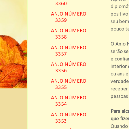
3360
diplomát
positivo
ANJO NÚMERO
3359
seu bem 
pouco t
ANJO NÚMERO
3358
O Anjo N
ANJO NÚMERO
serão se
3357
e confia
ANJO NÚMERO
interior
3356
ou ansie
ANJO NÚMERO
verdades
3355
receber 
pessoas 
ANJO NÚMERO
3354
Para alc
ANJO NÚMERO
que fize
3353
Quando s