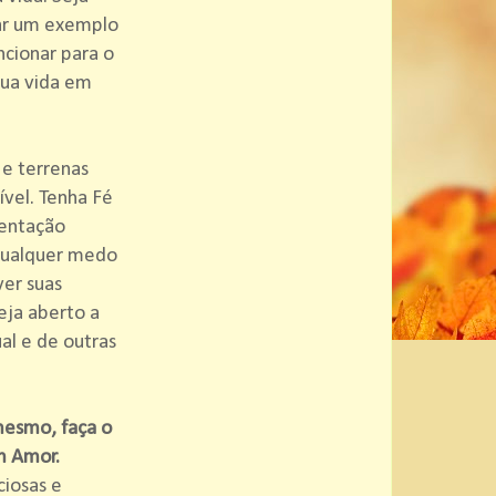
dar um exemplo
ncionar para o
sua vida em
e terrenas
vel. Tenha Fé
ientação
 qualquer medo
ver suas
eja aberto a
ual e de outras
 mesmo, faça o
m Amor.
ciosas e