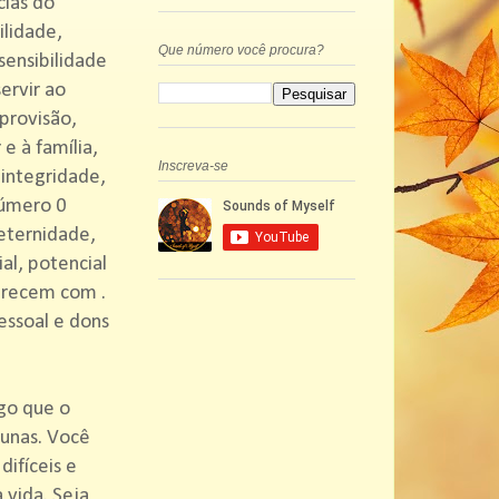
cias do
ilidade,
Que número você procura?
sensibilidade
ervir ao
provisão,
e à família,
Inscreva-se
 integridade,
Número 0
 eternidade,
ial, potencial
arecem com .
essoal e dons
go que o
tunas. Você
difíceis e
 vida. Seja