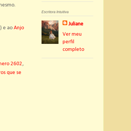
 mesmo.
Escritora Intuitiva
Juliane
) e ao
Anjo
Ver meu
perfil
completo
mero 2602
,
os que se