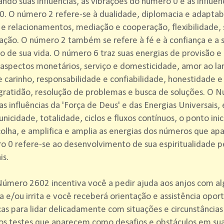
ando suas influências, as vibrações do número 0 e as influên
. O número 2 refere-se à dualidade, diplomacia e adaptab
 e relacionamentos, mediação e cooperação, flexibilidade, 
ção. O número 2 também se refere à fé e à confiança e a s
o de sua vida. O número 6 traz suas energias de provisão e 
 aspectos monetários, serviço e domesticidade, amor ao lar 
e carinho, responsabilidade e confiabilidade, honestidade e
gratidão, resolução de problemas e busca de soluções. O 
as influências da 'Força de Deus' e das Energias Universais,
 unicidade, totalidade, ciclos e fluxos contínuos, o ponto inic
olha, e amplifica e amplia as energias dos números que ap
 0 refere-se ao desenvolvimento de sua espiritualidade p
is.
úmero 2602 incentiva você a pedir ajuda aos anjos com al
 e/ou irrita e você receberá orientação e assistência opor
as para lidar delicadamente com situações e circunstâncias 
os testes que aparecem como desafios e obstáculos em sua