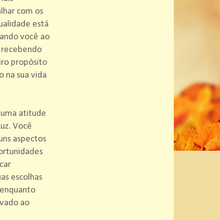
alhar com os
tualidade está
iando você ao
á recebendo
iro propósito
o na sua vida
 uma atitude
Luz. Você
uns aspectos
ortunidades
car
as escolhas
ê enquanto
ivado ao