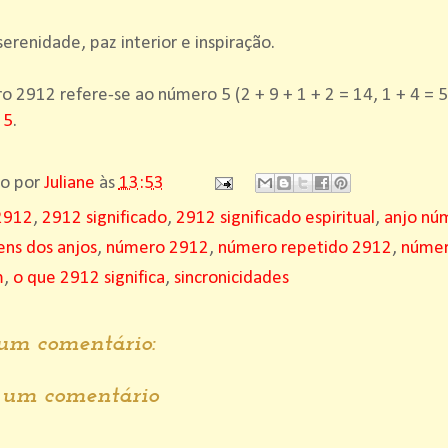
erenidade, paz interior e inspiração.
 2912 refere-se ao número 5 (2 + 9 + 1 + 2 = 14, 1 + 4 = 5
 5
.
do por
Juliane
às
13:53
2912
,
2912 significado
,
2912 significado espiritual
,
anjo nú
ns dos anjos
,
número 2912
,
número repetido 2912
,
númer
m
,
o que 2912 significa
,
sincronicidades
m comentário:
r um comentário