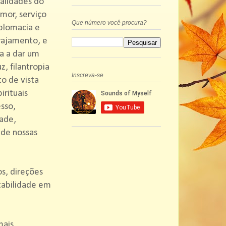
ualidades do
mor, serviço
Que número você procura?
iplomacia e
orajamento, e
va a dar um
z, filantropia
Inscreva-se
o de vista
irituais
sso,
dade,
 de nossas
s, direções
tabilidade em
mais