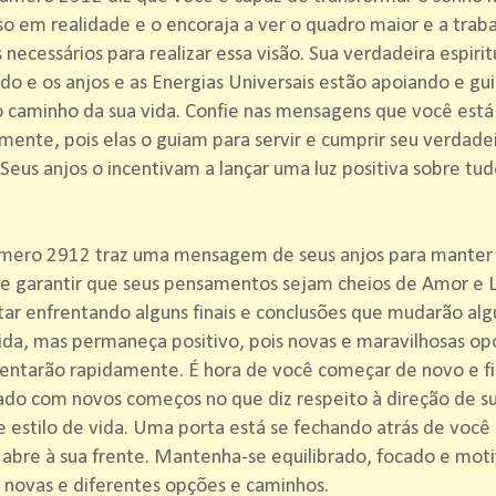
o em realidade e o encoraja a ver o quadro maior e a trab
 necessários para realizar essa visão. Sua verdadeira espiri
o e os anjos e as Energias Universais estão apoiando e gu
o caminho da sua vida. Confie nas mensagens que você est
amente, pois elas o guiam para servir e cumprir seu verdade
 Seus anjos o incentivam a lançar uma luz positiva sobre tud
mero 2912 traz uma mensagem de seus anjos para manter
 e garantir que seus pensamentos sejam cheios de Amor e 
ar enfrentando alguns finais e conclusões que mudarão alg
ida, mas permaneça positivo, pois novas e maravilhosas op
entarão rapidamente. É hora de você começar de novo e fi
do com novos começos no que diz respeito à direção de su
e estilo de vida. Uma porta está se fechando atrás de voc
 abre à sua frente. Mantenha-se equilibrado, focado e mot
 novas e diferentes opções e caminhos.