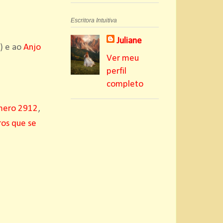
Escritora Intuitiva
Juliane
) e ao
Anjo
Ver meu
perfil
completo
mero 2912
,
os que se