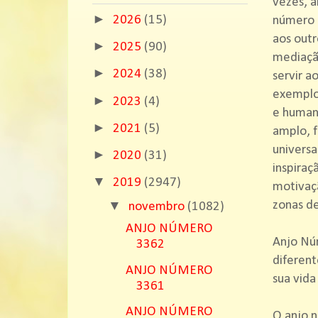
vezes, a
►
2026
(15)
número 1
aos outr
►
2025
(90)
mediação
►
2024
(38)
servir a
exemplo 
►
2023
(4)
e humani
►
2021
(5)
amplo, f
universa
►
2020
(31)
inspiraç
▼
2019
(2947)
motivaçã
▼
zonas de
novembro
(1082)
ANJO NÚMERO
Anjo Nú
3362
diferent
ANJO NÚMERO
sua vida
3361
ANJO NÚMERO
O anjo n