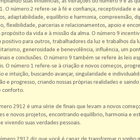
mpliando suas influências, as vibrações do número 9 e as q
. O número 2 refere-se à fé e confiança, receptividade e a
os, adaptabilidade, equilíbrio e harmonia, compreensão, d
, flexibilidade, parcerias e relacionamentos, apoio e enc
o propósito da vida e à missão da alma. O número 9 incenti
positivo para outros, trabalhadores da luz e trabalhos da lu
tarismo, generosidade e benevolência, influência, um pont
inais e conclusões. O número 9 também se refere às leis esp
is. O número 1 refere-se à criação e novos começos, progre
ão e intuição, buscando avançar, singularidade e individuali
o e progresso, criando nossas próprias realidades e saindo
 conforto.
mero 2912 é uma série de finais que levam a novos começo
es e novos projetos, encontrando equilíbrio, harmonia e es
 e vivendo suas verdades pessoais.
úmero 2912 diz que você é capaz de transformar o sonho 