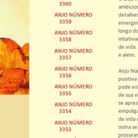
3360
ambicios
detalhes
ANJO NÚMERO
3359
emergind
longo d
ANJO NÚMERO
intuitiv
3358
de vida.
ANJO NÚMERO
e além.
3357
ANJO NÚMERO
Anjo Nú
3356
positiva
ANJO NÚMERO
pode est
3355
de sua v
se apres
ANJO NÚMERO
empolga
3354
de vida 
ANJO NÚMERO
outra se
3353
procurar