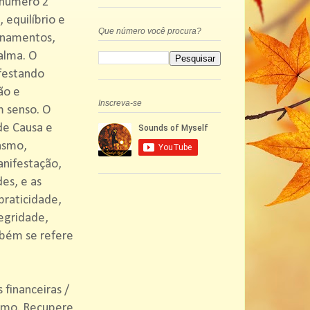
 número 2
 equilíbrio e
Que número você procura?
onamentos,
alma. O
festando
ão e
Inscreva-se
m senso. O
de Causa e
asmo,
anifestação,
es, e as
praticidade,
tegridade,
mbém se refere
financeiras /
esmo. Recupere