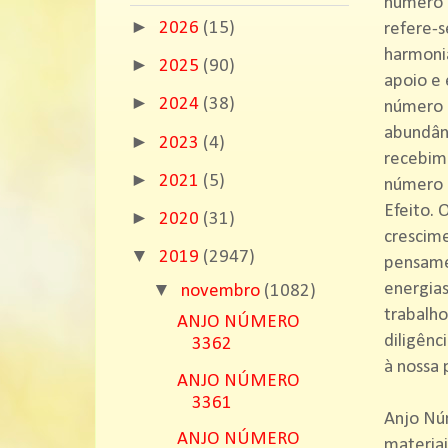
número 8
►
2026
(15)
refere-s
harmoni
►
2025
(90)
apoio e 
►
2024
(38)
número 
abundânc
►
2023
(4)
recebime
►
2021
(5)
número 8
Efeito.
►
2020
(31)
crescime
▼
2019
(2947)
pensamen
▼
energias
novembro
(1082)
trabalho
ANJO NÚMERO
diligênc
3362
à nossa 
ANJO NÚMERO
3361
Anjo Núm
ANJO NÚMERO
materiai