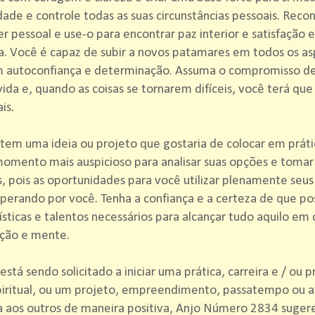
dade e controle todas as suas circunstâncias pessoais. Reco
r pessoal e use-o para encontrar paz interior e satisfação 
a. Você é capaz de subir a novos patamares em todos os as
m autoconfiança e determinação. Assuma o compromisso de 
vida e, quando as coisas se tornarem difíceis, você terá que 
is.
tem uma ideia ou projeto que gostaria de colocar em práti
momento mais auspicioso para analisar suas opções e tomar
s, pois as oportunidades para você utilizar plenamente seus
perando por você. Tenha a confiança e a certeza de que pos
ísticas e talentos necessários para alcançar tudo aquilo em
ação e mente.
está sendo solicitado a iniciar uma prática, carreira e / ou 
piritual, ou um projeto, empreendimento, passatempo ou 
a aos outros de maneira positiva, Anjo Número 2834 suger