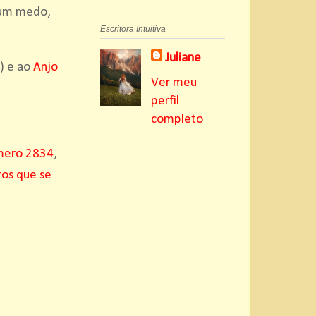
gum medo,
Escritora Intuitiva
Juliane
) e ao
Anjo
Ver meu
perfil
completo
mero 2834
,
os que se