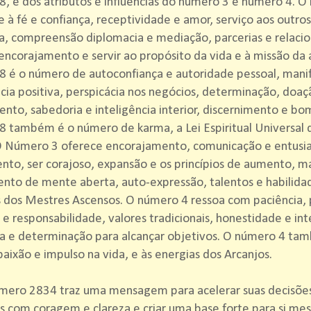
, e dos atributos e influências do número 3 e número 4. O
e à fé e confiança, receptividade e amor, serviço aos outros,
a, compreensão diplomacia e mediação, parcerias e relaci
encorajamento e servir ao propósito da vida e à missão da 
8 é o número de autoconfiança e autoridade pessoal, mani
ia positiva, perspicácia nos negócios, determinação, doaç
nto, sabedoria e inteligência interior, discernimento e bo
 também é o número de karma, a Lei Espiritual Universal 
 O Número 3 oferece encorajamento, comunicação e entusi
nto, ser corajoso, expansão e os princípios de aumento, m
to de mente aberta, auto-expressão, talentos e habilidad
 dos Mestres Ascensos. O número 4 ressoa com paciência, 
 e responsabilidade, valores tradicionais, honestidade e in
ia e determinação para alcançar objetivos. O número 4 ta
paixão e impulso na vida, e às energias dos Arcanjos.
ero 2834 traz uma mensagem para acelerar suas decisões 
s com coragem e clareza e criar uma base forte para si m