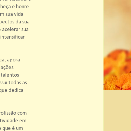
nheça e honre
em sua vida
pectos da sua
acelerar sua
intensificar
ca, agora
 ações
 talentos
sui todas as
 que dedica
profissão com
atividade em
e que é um