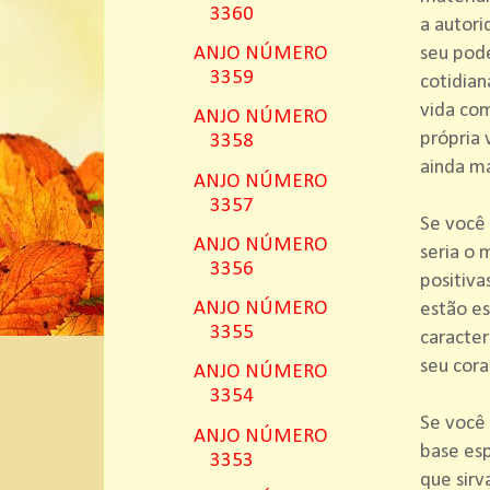
3360
a autori
seu pode
ANJO NÚMERO
3359
cotidian
vida co
ANJO NÚMERO
própria 
3358
ainda ma
ANJO NÚMERO
3357
Se você 
ANJO NÚMERO
seria o 
3356
positiva
ANJO NÚMERO
estão es
3355
caracter
seu cor
ANJO NÚMERO
3354
Se você 
ANJO NÚMERO
base es
3353
que sirv