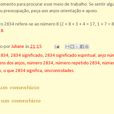
omento para procurar esse meio de trabalho. Se sentir al
u preocupação, peça aos anjos orientação e apoio.
 2834 refere-se ao número 8 (2 + 8 + 3 + 4 = 17, 1 + 7 = 8
 8
.
do por
Juliane
às
21:15
2834
,
2834 significado
,
2834 significado espiritual
,
anjo nú
ns dos anjos
,
número 2834
,
número repetido 2834
,
númer
m
,
o que 2834 significa
,
sincronicidades
m comentário:
r um comentário