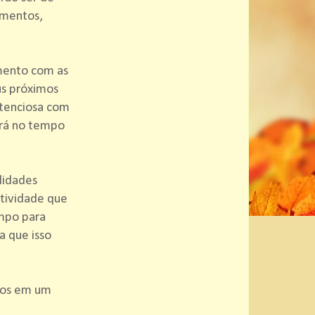
imentos,
mento com as
us próximos
atenciosa com
ará no tempo
lidades
atividade que
empo para
a que isso
ros em um