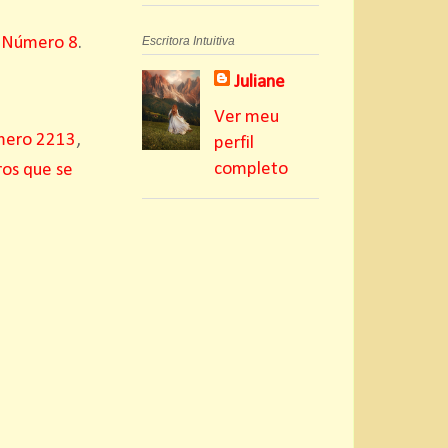
 Número 8
.
Escritora Intuitiva
Juliane
Ver meu
mero 2213
,
perfil
completo
os que se