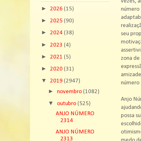
vezes, a
►
2026
(15)
número 3
adaptabi
►
2025
(90)
realizaç
►
2024
(38)
seu prop
motivaçã
►
2023
(4)
assertiv
►
2021
(5)
zona de 
expressã
►
2020
(31)
amizade 
▼
2019
(2947)
número 
►
novembro
(1082)
Anjo Núm
▼
outubro
(525)
ajudando
ANJO NÚMERO
possa su
2314
escolhid
otimismo
ANJO NÚMERO
2313
medo de 