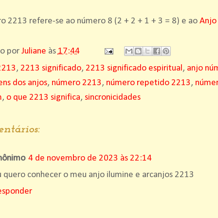
 2213 refere-se ao número 8 (2 + 2 + 1 + 3 = 8) e ao
Anjo
do por
Juliane
às
17:44
2213
,
2213 significado
,
2213 significado espiritual
,
anjo nú
ns dos anjos
,
número 2213
,
número repetido 2213
,
númer
m
,
o que 2213 significa
,
sincronicidades
ntários:
nônimo
4 de novembro de 2023 às 22:14
 quero conhecer o meu anjo ilumine e arcanjos 2213
esponder