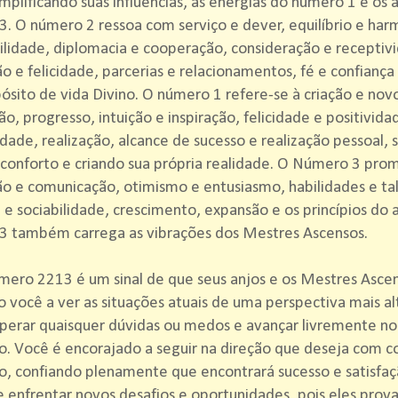
mplificando suas influências, as energias do número 1 e os 
. O número 2 ressoa com serviço e dever, equilíbrio e har
lidade, diplomacia e cooperação, consideração e receptiv
ão e felicidade, parcerias e relacionamentos, fé e confiança
ósito de vida Divino. O número 1 refere-se à criação e no
o, progresso, intuição e inspiração, felicidade e positividade
idade, realização, alcance de sucesso e realização pessoal, 
conforto e criando sua própria realidade. O Número 3 pro
o e comunicação, otimismo e entusiasmo, habilidades e ta
e sociabilidade, crescimento, expansão e os princípios do
3 também carrega as vibrações dos Mestres Ascensos.
ero 2213 é um sinal de que seus anjos e os Mestres Asce
 você a ver as situações atuais de uma perspectiva mais al
perar quaisquer dúvidas ou medos e avançar livremente n
o. Você é encorajado a seguir na direção que deseja com c
, confiando plenamente que encontrará sucesso e satisfa
enfrentar novos desafios e oportunidades, pois eles prova