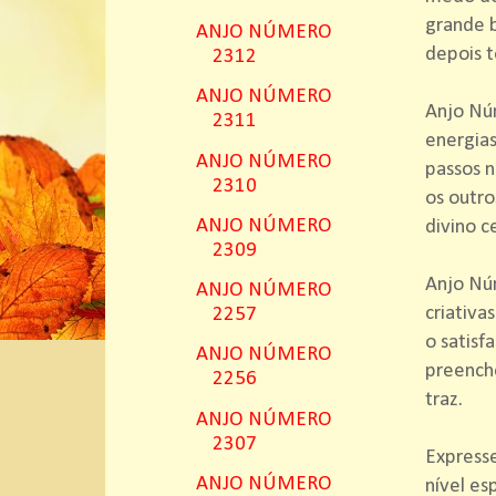
grande b
ANJO NÚMERO
depois 
2312
ANJO NÚMERO
Anjo Nú
2311
energias
ANJO NÚMERO
passos n
2310
os outro
ANJO NÚMERO
divino c
2309
Anjo Nú
ANJO NÚMERO
criativa
2257
o satisf
ANJO NÚMERO
preenche
2256
traz.
ANJO NÚMERO
2307
Express
ANJO NÚMERO
nível esp