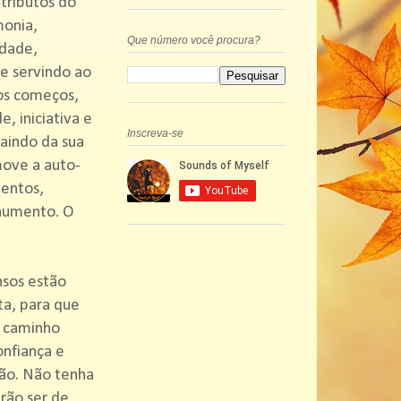
atributos do
monia,
Que número você procura?
idade,
 e servindo ao
vos começos,
, iniciativa e
Inscreva-se
saindo da sua
move a auto-
lentos,
 aumento. O
nsos estão
ta, para que
o caminho
onfiança e
ção. Não tenha
rão ser de