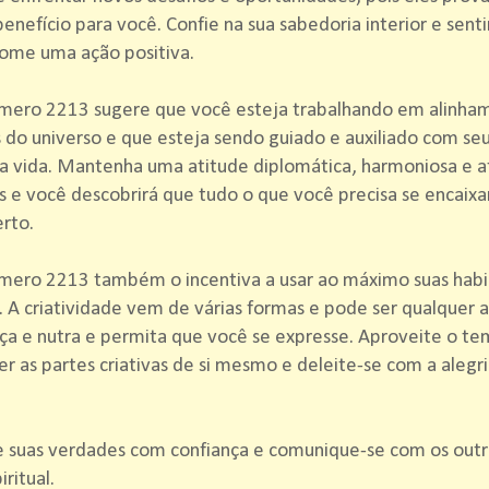
enefício para você. Confie na sua sabedoria interior e sent
tome uma ação positiva.
mero 2213 sugere que você esteja trabalhando em alinha
 do universo e que esteja sendo guiado e auxiliado com se
a vida. Mantenha uma atitude diplomática, harmoniosa e 
s e você descobrirá que tudo o que você precisa se encaix
erto.
mero 2213 também o incentiva a usar ao máximo suas habi
s. A criatividade vem de várias formas e pode ser qualquer 
aça e nutra e permita que você se expresse. Aproveite o t
r as partes criativas de si mesmo e deleite-se com a alegri
e suas verdades com confiança e comunique-se com os out
iritual.