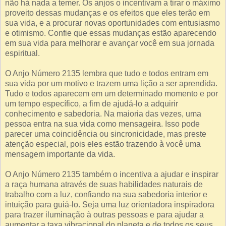
não há nada a temer. Os anjos o incentivam a tirar o máximo
proveito dessas mudanças e os efeitos que eles terão em
sua vida, e a procurar novas oportunidades com entusiasmo
e otimismo. Confie que essas mudanças estão aparecendo
em sua vida para melhorar e avançar você em sua jornada
espiritual.
O Anjo Número 2135 lembra que tudo e todos entram em
sua vida por um motivo e trazem uma lição a ser aprendida.
Tudo e todos aparecem em um determinado momento e por
um tempo específico, a fim de ajudá-lo a adquirir
conhecimento e sabedoria. Na maioria das vezes, uma
pessoa entra na sua vida como mensageira. Isso pode
parecer uma coincidência ou sincronicidade, mas preste
atenção especial, pois eles estão trazendo à você uma
mensagem importante da vida.
O Anjo Número 2135 também o incentiva a ajudar e inspirar
a raça humana através de suas habilidades naturais de
trabalho com a luz, confiando na sua sabedoria interior e
intuição para guiá-lo. Seja uma luz orientadora inspiradora
para trazer iluminação à outras pessoas e para ajudar a
aumentar a taxa vibracional do planeta e de todos os seus