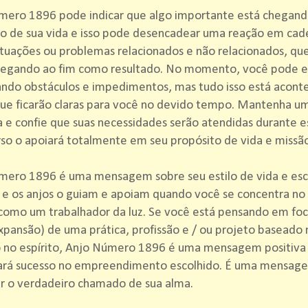
mero 1896 pode indicar que algo importante está chegand
ão de sua vida e isso pode desencadear uma reação em cad
ituações ou problemas relacionados e não relacionados, 
hegando ao fim como resultado. No momento, você pode e
ando obstáculos e impedimentos, mas tudo isso está acont
ue ficarão claras para você no devido tempo. Mantenha u
a e confie que suas necessidades serão atendidas durante e
so o apoiará totalmente em seu propósito de vida e missã
mero 1896 é uma mensagem sobre seu estilo de vida e esc
, e os anjos o guiam e apoiam quando você se concentra no
como um trabalhador da luz. Se você está pensando em foca
xpansão) de uma prática, profissão e / ou projeto baseado 
 no espírito, Anjo Número 1896 é uma mensagem positiva
ará sucesso no empreendimento escolhido. É uma mensage
r o verdadeiro chamado de sua alma.