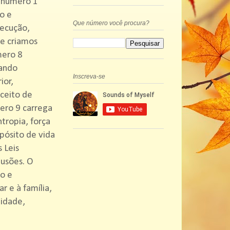
O número 1
o e
Que número você procura?
secução,
ue criamos
mero 8
tando
Inscreva-se
ior,
ceito de
mero 9 carrega
tropia, força
pósito de vida
 Leis
lusões. O
ão e
r e à família,
lidade,