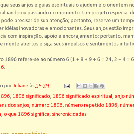
que seus anjos e guias espirituais o ajudem e o orientem n
abalhando ou passando no momento. Um projeto especial d
 pode precisar de sua atenção; portanto, reserve um tempo
r idéias inovadoras e emocionantes. Seus anjos estão imp
cia com inspiração, apoio e encorajamento; portanto, man
e mente abertos e siga seus impulsos e sentimentos intuiti
 1896 refere-se ao número 6 (1 + 8 + 9 + 6 = 24, 2 + 4 = 6
 6
.
do por
Juliane
às
15:29
1896
,
1896 significado
,
1896 significado espiritual
,
anjo nú
ns dos anjos
,
número 1896
,
número repetido 1896
,
númer
m
,
o que 1896 significa
,
sincronicidades
m comentário: