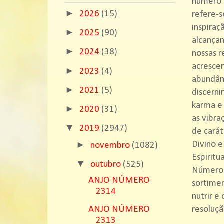
número 8
►
2026
(15)
refere-s
inspiraç
►
2025
(90)
alcançan
►
2024
(38)
nossas r
acrescen
►
2023
(4)
abundânc
►
2021
(5)
discern
karma e 
►
2020
(31)
as vibra
▼
2019
(2947)
de carát
►
Divino e
novembro
(1082)
Espiritu
▼
outubro
(525)
Número 6
ANJO NÚMERO
sortimen
2314
nutrir e
resoluç
ANJO NÚMERO
2313