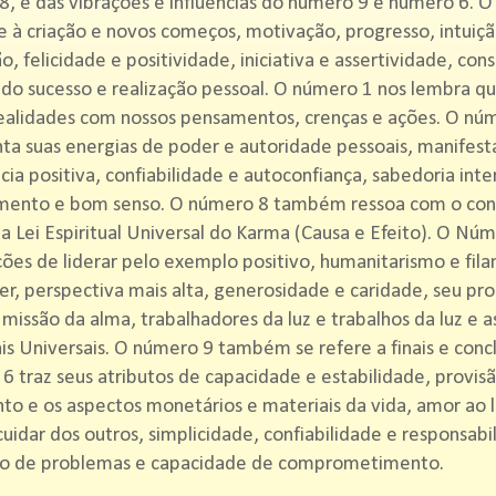
, e das vibrações e influências do número 9 e número 6. 
e à criação e novos começos, motivação, progresso, intuiçã
ão, felicidade e positividade, iniciativa e assertividade, con
do sucesso e realização pessoal. O número 1 nos lembra q
ealidades com nossos pensamentos, crenças e ações. O nú
ta suas energias de poder e autoridade pessoais, manifes
ia positiva, confiabilidade e autoconfiança, sabedoria inter
imento e bom senso. O número 8 também ressoa com o con
a Lei Espiritual Universal do Karma (Causa e Efeito). O Nú
ções de liderar pelo exemplo positivo, humanitarismo e filan
er, perspectiva mais alta, generosidade e caridade, seu pro
 missão da alma, trabalhadores da luz e trabalhos da luz e as
ais Universais. O número 9 também se refere a finais e conc
 traz seus atributos de capacidade e estabilidade, provis
to e os aspectos monetários e materiais da vida, amor ao la
 cuidar dos outros, simplicidade, confiabilidade e responsabi
ão de problemas e capacidade de comprometimento.