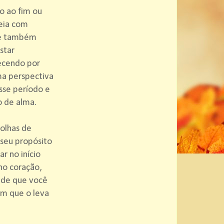
o ao fim ou
eia com
que também
star
ecendo por
ma perspectiva
sse período e
o de alma.
olhas de
 seu propósito
r no início
no coração,
 de que você
m que o leva