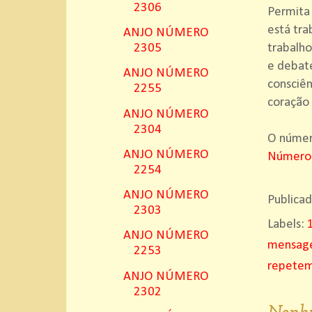
2306
Permita 
está tr
ANJO NÚMERO
trabalho
2305
e debate
ANJO NÚMERO
consciên
2255
coração 
ANJO NÚMERO
2304
O número
ANJO NÚMERO
Número
2254
ANJO NÚMERO
Publica
2303
Labels:
ANJO NÚMERO
mensage
2253
repete
ANJO NÚMERO
2302
Nenhu