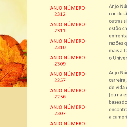
Anjo Nú
ANJO NÚMERO
conclus
2312
outras s
ANJO NÚMERO
estão c
2311
enfrent
ANJO NÚMERO
razões q
2310
mais alt
ANJO NÚMERO
o Univer
2309
Anjo Nú
ANJO NÚMERO
carreira
2257
de vida 
ANJO NÚMERO
(ou na e
2256
baseado
ANJO NÚMERO
encontr
2307
a cumpri
ANJO NÚMERO