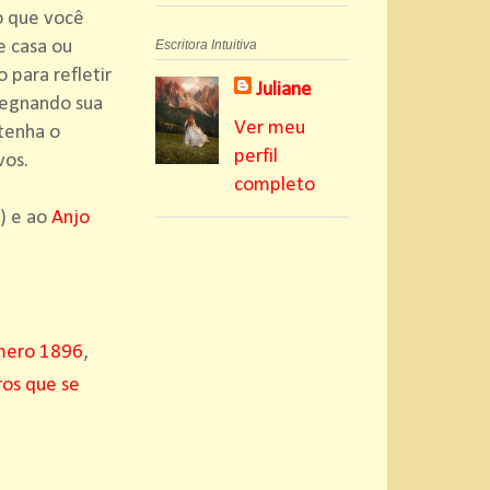
o que você
e casa ou
Escritora Intuitiva
 para refletir
Juliane
regnando sua
Ver meu
tenha o
perfil
vos.
completo
) e ao
Anjo
mero 1896
,
os que se