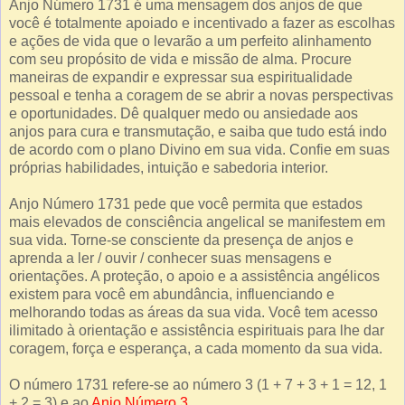
Anjo Número 1731 é uma mensagem dos anjos de que
você é totalmente apoiado e incentivado a fazer as escolhas
e ações de vida que o levarão a um perfeito alinhamento
com seu propósito de vida e missão de alma. Procure
maneiras de expandir e expressar sua espiritualidade
pessoal e tenha a coragem de se abrir a novas perspectivas
e oportunidades. Dê qualquer medo ou ansiedade aos
anjos para cura e transmutação, e saiba que tudo está indo
de acordo com o plano Divino em sua vida. Confie em suas
próprias habilidades, intuição e sabedoria interior.
Anjo Número 1731 pede que você permita que estados
mais elevados de consciência angelical se manifestem em
sua vida. Torne-se consciente da presença de anjos e
aprenda a ler / ouvir / conhecer suas mensagens e
orientações. A proteção, o apoio e a assistência angélicos
existem para você em abundância, influenciando e
melhorando todas as áreas da sua vida. Você tem acesso
ilimitado à orientação e assistência espirituais para lhe dar
coragem, força e esperança, a cada momento da sua vida.
O número 1731 refere-se ao número 3 (1 + 7 + 3 + 1 = 12, 1
+ 2 = 3) e ao
Anjo Número 3
.