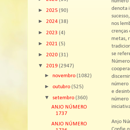
número 4
denota i
►
2025
(90)
sucesso,
►
2024
(38)
nos lemb
crenças 
►
2023
(4)
metas, r
►
2021
(5)
tradicio
se refer
►
2020
(31)
Número 2
▼
2019
(2947)
cooperaç
►
novembro
(1082)
discerni
número 6
►
outubro
(525)
e desint
▼
setembro
(360)
número 
iniciati
ANJO NÚMERO
1737
Anjo Nú
ANJO NÚMERO
Confie q