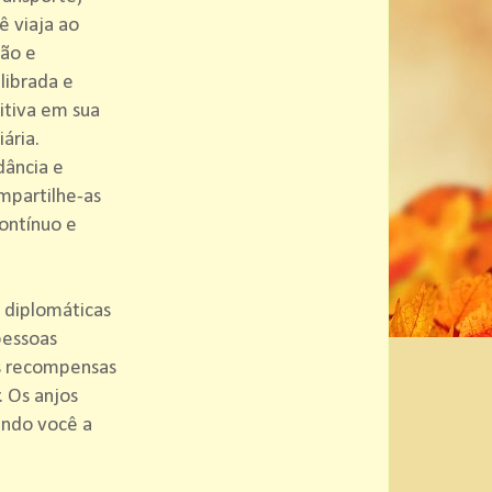
ê viaja ao
ção e
librada e
itiva em sua
ária.
dância e
mpartilhe-as
ontínuo e
 diplomáticas
pessoas
as recompensas
. Os anjos
ando você a