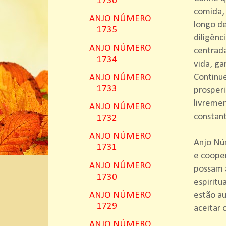
1736
comida, 
ANJO NÚMERO
longo de
1735
diligênc
ANJO NÚMERO
centrad
1734
vida, ga
Continu
ANJO NÚMERO
1733
prosperi
livremen
ANJO NÚMERO
constant
1732
ANJO NÚMERO
Anjo Núm
1731
e cooper
ANJO NÚMERO
possam a
1730
espiritu
estão au
ANJO NÚMERO
1729
aceitar 
ANJO NÚMERO