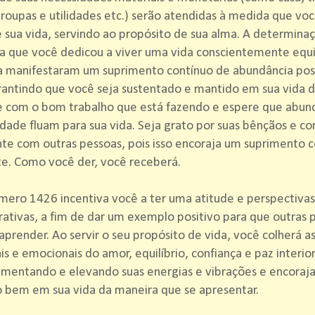
roupas e utilidades etc.) serão atendidas à medida que voc
 sua vida, servindo ao propósito de sua alma. A determina
ia que você dedicou a viver uma vida conscientemente equi
a manifestaram um suprimento contínuo de abundância pos
rantindo que você seja sustentado e mantido em sua vida di
e com o bom trabalho que está fazendo e espere que abun
dade fluam para sua vida. Seja grato por suas bênçãos e co
te com outras pessoas, pois isso encoraja um suprimento c
e. Como você der, você receberá.
ero 1426 incentiva você a ter uma atitude e perspectivas
ativas, a fim de dar um exemplo positivo para que outras 
prender. Ao servir o seu propósito de vida, você colherá 
ais e emocionais do amor, equilíbrio, confiança e paz interior
mentando e elevando suas energias e vibrações e encoraj
o bem em sua vida da maneira que se apresentar.