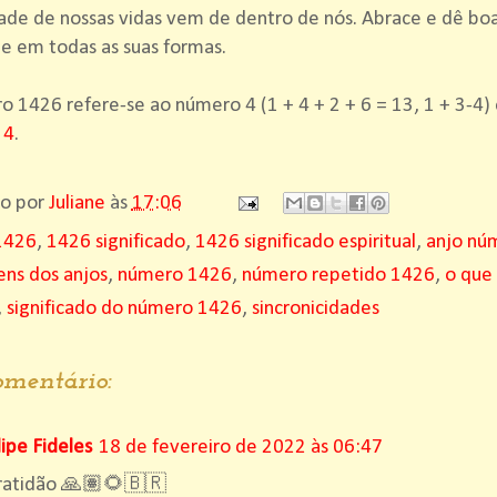
ade de nossas vidas vem de dentro de nós. Abrace e dê boa
de em todas as suas formas.
 1426 refere-se ao número 4 (1 + 4 + 2 + 6 = 13, 1 + 3-4)
 4
.
do por
Juliane
às
17:06
1426
,
1426 significado
,
1426 significado espiritual
,
anjo nú
ns dos anjos
,
número 1426
,
número repetido 1426
,
o que
,
significado do número 1426
,
sincronicidades
mentário:
lipe Fideles
18 de fevereiro de 2022 às 06:47
ratidão 🙏🏽🌻🇧🇷