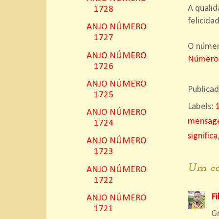
A qualid
1728
felicida
ANJO NÚMERO
1727
O número
ANJO NÚMERO
Número
1726
ANJO NÚMERO
Publica
1725
Labels:
ANJO NÚMERO
mensage
1724
significa
ANJO NÚMERO
1723
Um co
ANJO NÚMERO
1722
Fi
ANJO NÚMERO
1721
G