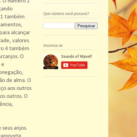
6. O número 1
nçando
Que número você procura?
ro 1 também
nsamentos,
para alcançar
dade, valores
Inscreva-se
mero 4 também
rcanjos. O
 e
abnegação,
são de alma. O
iço aos outros
os outros. O
ência,
seus anjos.
ransporte,