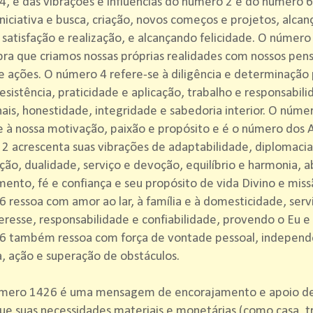
, e das vibrações e influências do número 2 e do número 
niciativa e busca, criação, novos começos e projetos, alca
 satisfação e realização, e alcançando felicidade. O núme
ra que criamos nossas próprias realidades com nossos pe
e ações. O número 4 refere-se à diligência e determinação 
esistência, praticidade e aplicação, trabalho e responsabili
nais, honestidade, integridade e sabedoria interior. O nú
e à nossa motivação, paixão e propósito e é o número dos A
 acrescenta suas vibrações de adaptabilidade, diplomacia
ão, dualidade, serviço e devoção, equilíbrio e harmonia, 
mento, fé e confiança e seu propósito de vida Divino e mis
 ressoa com amor ao lar, à família e à domesticidade, serv
eresse, responsabilidade e confiabilidade, provendo o Eu e 
6 também ressoa com força de vontade pessoal, independ
va, ação e superação de obstáculos.
mero 1426 é uma mensagem de encorajamento e apoio de 
ue suas necessidades materiais e monetárias (como casa, t