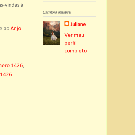
s-vindas à
Escritora Intuitiva
Juliane
 e ao
Anjo
Ver meu
perfil
completo
mero 1426
,
 1426