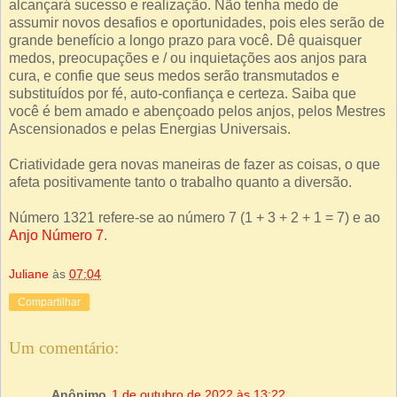
alcançará sucesso e realização. Não tenha medo de
assumir novos desafios e oportunidades, pois eles serão de
grande benefício a longo prazo para você. Dê quaisquer
medos, preocupações e / ou inquietações aos anjos para
cura, e confie que seus medos serão transmutados e
substituídos por fé, auto-confiança e certeza. Saiba que
você é bem amado e abençoado pelos anjos, pelos Mestres
Ascensionados e pelas Energias Universais.
Criatividade gera novas maneiras de fazer as coisas, o que
afeta positivamente tanto o trabalho quanto a diversão.
Número 1321 refere-se ao número 7 (1 + 3 + 2 + 1 = 7) e ao
Anjo Número 7
.
Juliane
às
07:04
Compartilhar
Um comentário:
Anônimo
1 de outubro de 2022 às 13:22