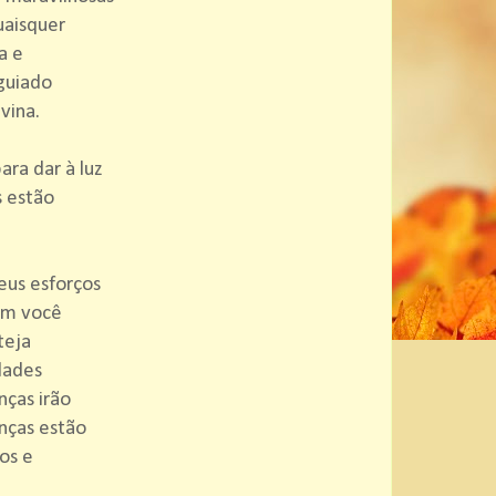
uaisquer
a e
guiado
vina.
a dar à luz
s estão
eus esforços
em você
teja
dades
nças irão
nças estão
os e