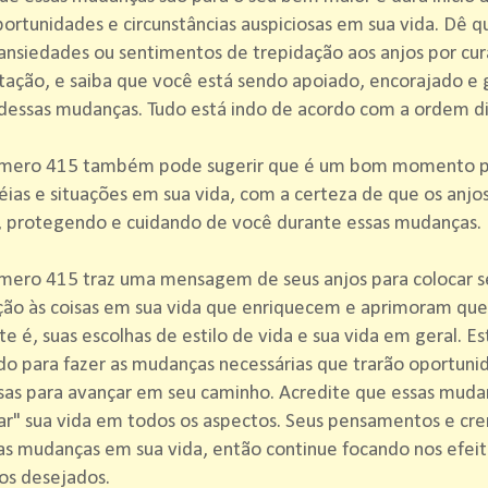
ortunidades e circunstâncias auspiciosas em sua vida. Dê q
nsiedades ou sentimentos de trepidação aos anjos por cur
ação, e saiba que você está sendo apoiado, encorajado e 
dessas mudanças. Tudo está indo de acordo com a ordem di
mero 415 também pode sugerir que é um bom momento par
éias e situações em sua vida, com a certeza de que os anjo
, protegendo e cuidando de você durante essas mudanças.
mero 415 traz uma mensagem de seus anjos para colocar s
ção às coisas em sua vida que enriquecem e aprimoram qu
e é, suas escolhas de estilo de vida e sua vida em geral. Es
o para fazer as mudanças necessárias que trarão oportuni
sas para avançar em seu caminho. Acredite que essas muda
r" sua vida em todos os aspectos. Seus pensamentos e cre
as mudanças em sua vida, então continue focando nos efeit
os desejados.