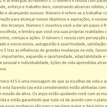
 e as energias do número 5. O número 4 ressoa com paciê
ade, esforço e trabalho duro, construindo alicerces sólidos,
o e alcançando sucesso. Número 4 refere-se a trabalhar 
ação para alcançar nossos objetivos e aspirações, e resso
 dos Arcanjos. Número 1 incentiva você a dar um passo à f
escolhida, e lembra que você cria suas próprias realidades 
tos, crenças e ações. O número 1 ressoa com percepção e
dade e novos inícios, autogestão e assertividade, satisfação 
 5 traz as influências de grandes mudanças na vida, fazen
 importantes, expansão e oportunidade, adaptabilidade e v
e pessoal e individualidade, lições de vida aprendidas atra
cia.
mero 415 é uma mensagem de que as escolhas de vida e a
 está fazendo (ou está considerando) estão alinhadas com
e missão de alma. Os anjos estão ajudando você com as mu
ida e estão garantindo que tudo vá de acordo com o plano 
ue essas mudanças são para o seu bem maior e dará início 