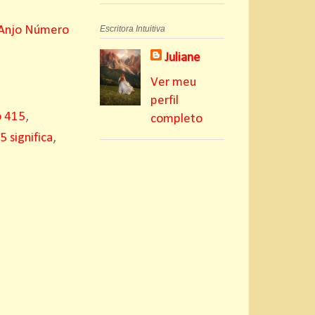
Anjo Número
Escritora Intuitiva
Juliane
Ver meu
perfil
o 415
,
completo
 significa
,