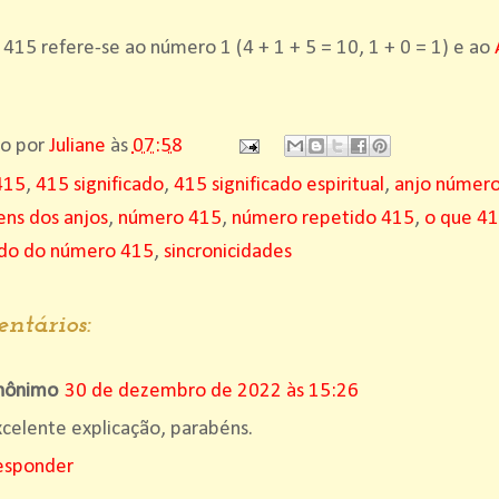
15 refere-se ao número 1 (4 + 1 + 5 = 10, 1 + 0 = 1) e ao
do por
Juliane
às
07:58
415
,
415 significado
,
415 significado espiritual
,
anjo númer
ns dos anjos
,
número 415
,
número repetido 415
,
o que 415
cado do número 415
,
sincronicidades
ntários:
nônimo
30 de dezembro de 2022 às 15:26
celente explicação, parabéns.
esponder