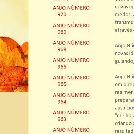
novas op
ANJO NÚMERO
medos, a
970
transmut
ANJO NÚMERO
através 
969
ANJO NÚMERO
Anjo Nú
968
novas id
ANJO NÚMERO
guiando
966
Anjo Nú
ANJO NÚMERO
965
em dire
realment
ANJO NÚMERO
preparad
964
auspicio
ANJO NÚMERO
"melhora
963
criando 
ANJO NÚMERO
resultad