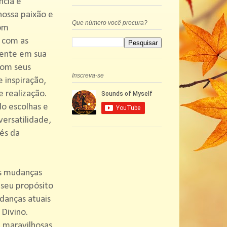
ncia e
 nossa paixão e
Que número você procura?
com
a com as
rente em sua
com seus
Inscreva-se
 inspiração,
e realização.
do escolhas e
ersatilidade,
vés da
s mudanças
 seu propósito
danças atuais
Divino.
a maravilhosas