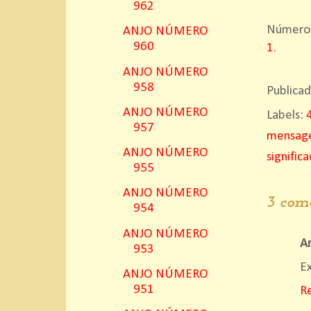
962
Número 4
ANJO NÚMERO
960
1
.
ANJO NÚMERO
958
Publica
ANJO NÚMERO
Labels:
957
mensage
ANJO NÚMERO
signifi
955
ANJO NÚMERO
3 come
954
ANJO NÚMERO
A
953
Ex
ANJO NÚMERO
951
R