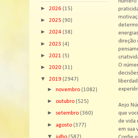
número 1
►
2026
(15)
praticid
motivaçã
►
2025
(90)
determin
►
2024
(38)
energias
direção 
►
2023
(4)
pensamen
►
2021
(5)
criativi
O número
►
2020
(31)
decisões
▼
2019
(2947)
liberdad
►
experiên
novembro
(1082)
►
outubro
(525)
Anjo Nú
►
que você
setembro
(360)
de vida 
►
agosto
(377)
em sua v
▼
julho
(587)
Confie q