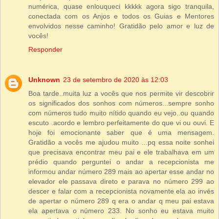
numérica, quase enlouqueci kkkkk agora sigo tranquila,
conectada com os Anjos e todos os Guias e Mentores
envolvidos nesse caminho! Gratidão pelo amor e luz de
vocês!
Responder
Unknown
23 de setembro de 2020 às 12:03
Boa tarde..muita luz a vocês que nos permite vir descobrir
os significados dos sonhos com números...sempre sonho
com números tudo muito nítido quando eu vejo..ou quando
escuto .acordo e lembro perfeitamente do que vi ou ouvi. E
hoje foi emocionante saber que é uma mensagem.
Gratidão a vocês me ajudou muito ...pq essa noite sonhei
que precisava encontrar meu pai e ele trabalhava em um
prédio quando perguntei o andar a recepcionista me
informou andar número 289 mais ao apertar esse andar no
elevador ele passava direto e parava no número 299 ao
descer e falar com a recepcionista novamente ela ao invés
de apertar o número 289 q era o andar q meu pai estava
ela apertava o número 233. No sonho eu estava muito