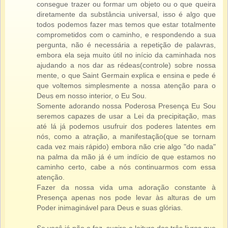
consegue trazer ou formar um objeto ou o que queira
diretamente da substância universal, isso é algo que
todos podemos fazer mas temos que estar totalmente
comprometidos com o caminho, e respondendo a sua
pergunta, não é necessária a repetição de palavras,
embora ela seja muito útil no início da caminhada nos
ajudando a nos dar as rédeas(controle) sobre nossa
mente, o que Saint Germain explica e ensina e pede é
que voltemos simplesmente a nossa atenção para o
Deus em nosso interior, o Eu Sou.
Somente adorando nossa Poderosa Presença Eu Sou
seremos capazes de usar a Lei da precipitação, mas
até lá já podemos usufruir dos poderes latentes em
nós, como a atração, a manifestação(que se tornam
cada vez mais rápido) embora não crie algo "do nada"
na palma da mão já é um indício de que estamos no
caminho certo, cabe a nós continuarmos com essa
atenção.
Fazer da nossa vida uma adoração constante à
Presença apenas nos pode levar às alturas de um
Poder inimaginável para Deus e suas glórias.
Se você já não o fez, sugiro a leitura dos três livros que