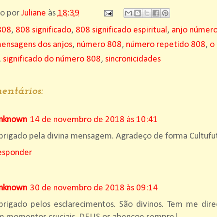
do por
Juliane
às
18:39
808
,
808 significado
,
808 significado espiritual
,
anjo númer
ensagens dos anjos
,
número 808
,
número repetido 808
,
o
,
significado do número 808
,
sincronicidades
entários:
nknown
14 de novembro de 2018 às 10:41
rigado pela divina mensagem. Agradeço de forma Cultufutu
esponder
nknown
30 de novembro de 2018 às 09:14
brigado pelos esclarecimentos. São divinos. Tem me dire