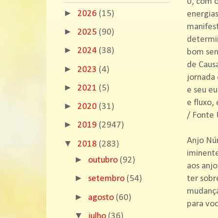
0, com 
►
2026
(15)
energias
manifest
►
2025
(90)
determin
►
2024
(38)
bom sens
de Causa
►
2023
(4)
jornada 
►
2021
(5)
e seu eu
e fluxo,
►
2020
(31)
/ Fonte 
►
2019
(2947)
Anjo Núm
▼
2018
(283)
iminente
►
outubro
(92)
aos anjo
►
ter sobr
setembro
(54)
mudanças
►
agosto
(60)
para voc
▼
julho
(36)