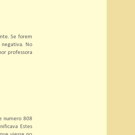
ente. Se forem
 negativa. No
hor professora
de numero 808
nificava Estes
que viesse no