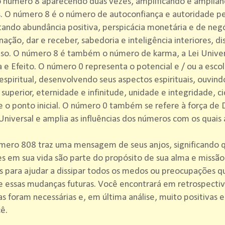
o número 8 aparecendo duas vezes, amplificando e amplian
. O número 8 é o número de autoconfiança e autoridade pe
ando abundância positiva, perspicácia monetária e de negó
ação, dar e receber, sabedoria e inteligência interiores, d
o. O número 8 é também o número de karma, a Lei Univers
 e Efeito. O número 0 representa o potencial e / ou a esco
espiritual, desenvolvendo seus aspectos espirituais, ouvind
 superior, eternidade e infinitude, unidade e integridade, ci
 e o ponto inicial. O número 0 também se refere à força de 
Universal e amplia as influências dos números com os quais
ero 808 traz uma mensagem de seus anjos, significando qu
s em sua vida são parte do propósito de sua alma e missão
s para ajudar a dissipar todos os medos ou preocupações q
e essas mudanças futuras. Você encontrará em retrospectiv
 foram necessárias e, em última análise, muito positivas e
ê.