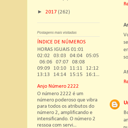
R
►
2017
(262)
A
Postagens mais visitadas
Vo
ÍNDICE DE NÚMEROS
s
HORAS IGUAIS 01:01
en
02:02 03:03 04:04 05:05
s
06:06 07:07 08:08
09:09 10:10 11:11 12:12
At
13:13 14:14 15:15 16:1...
R
Anjo Número 2222
O número 2222 é um
número poderoso que vibra
U
para todos os atributos do
B
número 2, amplificando e
intensificando. O número 2
an
ressoa com servi...
n