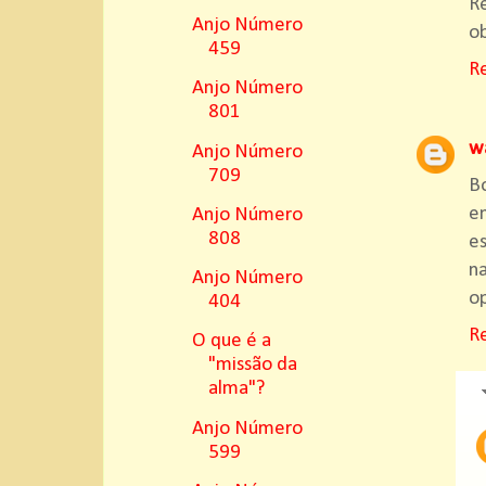
R
Anjo Número
ob
459
R
Anjo Número
801
wa
Anjo Número
709
Bo
en
Anjo Número
808
e
n
Anjo Número
op
404
R
O que é a
"missão da
alma"?
Anjo Número
599