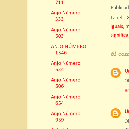
711
Publica
Anjo Número
Labels:
333
iguais
,
m
Anjo Número
significa
503
ANJO NÚMERO
1546
61 com
Anjo Número
534
U
Anjo Número
Ob
506
R
Anjo Número
654
U
Anjo Número
959
O