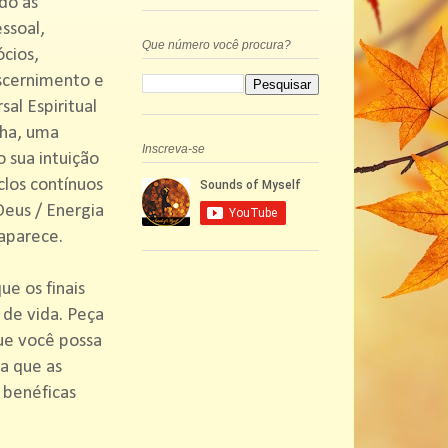
do as
ssoal,
Que número você procura?
cios,
iscernimento e
al Espiritual
lha, uma
Inscreva-se
o sua intuição
clos contínuos
Deus / Energia
 aparece.
e os finais
 de vida. Peça
ue você possa
a que as
 benéficas