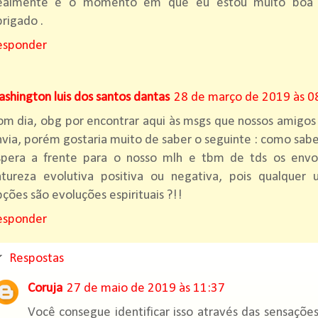
ealmente é o momento em que eu estou muito boa
rigado .
esponder
shington luis dos santos dantas
28 de março de 2019 às 0
m dia, obg por encontrar aqui às msgs que nossos amigos 
via, porém gostaria muito de saber o seguinte : como sabe
spera a frente para o nosso mlh e tbm de tds os envo
atureza evolutiva positiva ou negativa, pois qualquer
ções são evoluções espirituais ?!!
esponder
Respostas
Coruja
27 de maio de 2019 às 11:37
Você consegue identificar isso através das sensaçõe