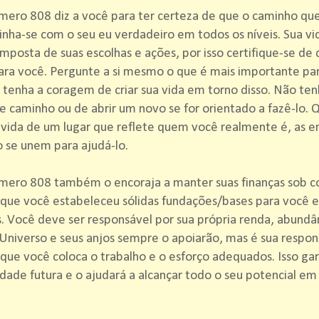
ero 808 diz a você para ter certeza de que o caminho qu
linha-se com o seu eu verdadeiro em todos os níveis. Sua vi
omposta de suas escolhas e ações, por isso certifique-se de 
ara você. Pergunte a si mesmo o que é mais importante pa
 tenha a coragem de criar sua vida em torno disso. Não t
 caminho ou de abrir um novo se for orientado a fazê-lo.
 vida de um lugar que reflete quem você realmente é, as e
 se unem para ajudá-lo.
mero 808 também o encoraja a manter suas finanças sob co
 que você estabeleceu sólidas fundações/bases para você e
. Você deve ser responsável por sua própria renda, abundâ
 Universo e seus anjos sempre o apoiarão, mas é sua respon
 que você coloca o trabalho e o esforço adequados. Isso gar
dade futura e o ajudará a alcançar todo o seu potencial em