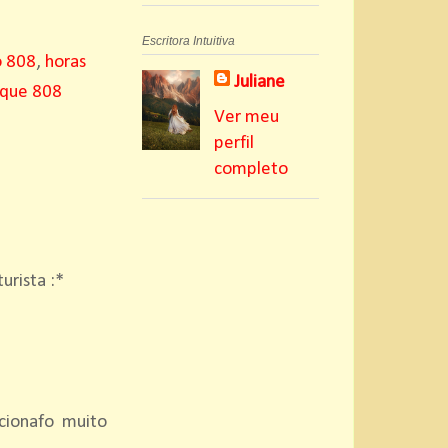
Escritora Intuitiva
o 808
,
horas
Juliane
 que 808
Ver meu
perfil
completo
rista :*
cionafo muito