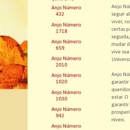
Anjo Núm
Anjo Número
seguir a
432
viver, c
Anjo Número
certas p
1718
seguida,
Anjo Número
mudar de
659
vive sua
Anjo Número
Universo
2010
Anjo Nú
Anjo Número
1020
garantir
queridos
Anjo Número
estar. O
1030
garantir
Anjo Número
prosperi
942
níveis.
Anjo Número