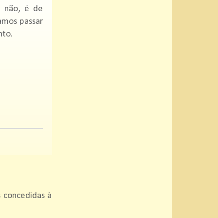
e não, é de
amos passar
nto.
s concedidas à