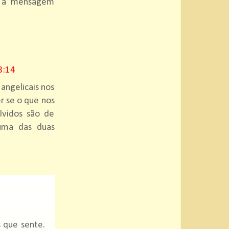
 a mensagem
8:14
angelicais nos
r se o que nos
lvidos são de
 uma das duas
s que sente.