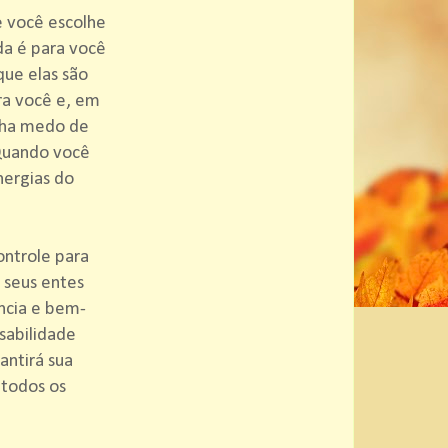
e você escolhe
da é para você
que elas são
ra você e, em
enha medo de
 Quando você
nergias do
ntrole para
 seus entes
ncia e bem-
sabilidade
antirá sua
 todos os