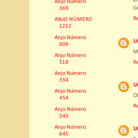
e
Anjo Número
Gr
369
R
ANJO NÚMERO
1212
Anjo Número
U
606
M
Anjo Número
518
R
Anjo Número
334
U
Anjo Número
Ob
454
R
Anjo Número
545
Anjo Número
U
645