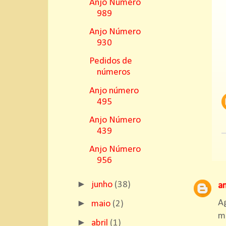
Anjo Número
989
Anjo Número
930
Pedidos de
números
Anjo número
495
Anjo Número
439
Anjo Número
956
►
junho
(38)
a
►
Ag
maio
(2)
m
►
abril
(1)