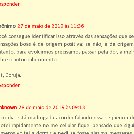
esponder
nônimo
27 de maio de 2019 às 11:36
cê consegue identificar isso através das sensações que s
ensações boas é de origem positiva; se não, é de origem
tanto, para evoluirmos precisamos passar pela dor, a mel
obre o autoconhecimento.
t, Coruja.
esponder
nknown
28 de maio de 2019 às 09:13
om dia está madrugada acordei falando essa sequencia 
otei rapidamente no me cellular fiquei pensado que sigui
umeros voltei a dormir e pedi se fosse alguma messages 